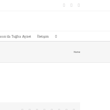
Instagram
Facebook
Twitter
sın’da Tuğba Ayzet
İletişim
Home