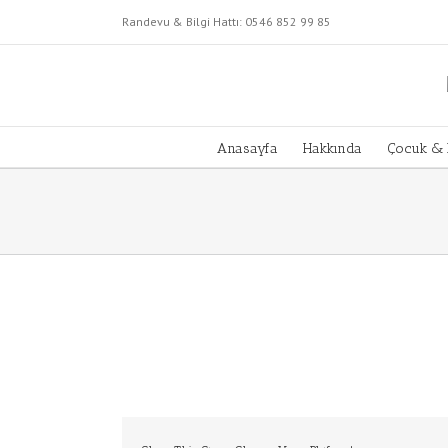
Skip
Randevu & Bilgi Hattı:
0546 852 99 85
to
content
Anasayfa
Hakkında
Çocuk & 