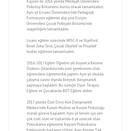
Kayseri’de 2016 yılında Melikşah Üniversitesi
Psikoloji Bölümünü burslu olarak tamamladım.
Aynı yıl Erciyes Üniversitesi’nde Pedagojik
Formasyon eğitimini alıp yine Erciyes
Üniversitesi Çocuk Psikiyatri Bölümü’nde
stajyerliğimi tamamladım.
Lisans eğitimi sürecinde WISC-R ve Stanford
Binet Zeka Testi, Çocuk Objektif ve Projektif
testler eğitimini tamamladım.
2016-2017 Eğitim Öğretim yılı boyunca Besime
Özderici Ortaokulu’nda özel gereksinimi olan
öğrencilere öğretmenlik yaptım. Aynı yıl okulda
çalışma süresi dışında bireysel danışmanlık
yapmaya başladım. Bu süreçte Oyun Terapisi
Eğitimi ve Çocuklarda BDT Eğitimi aldım.
2017 yılında Özel Dora Aile Danışmanlık
Merkezi’nde Kurum Müdürü ve Kurum Psikoloğu
olarak göreve başladım. Aynı yıl benim için yeri
çok özel olan ve toplamda 6 yıl sürecek olan
Psikodrama eğitimime Kayseri Psikodrama
Entitüsünde başlamış oldum. Aynı dönem Tad