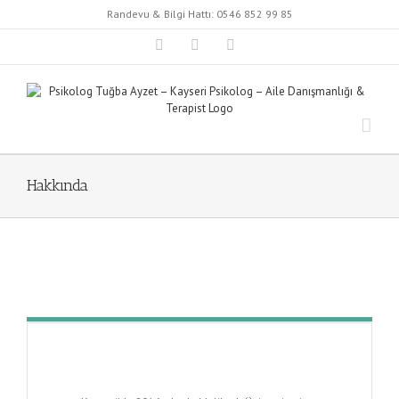
Skip
Randevu & Bilgi Hattı:
0546 852 99 85
to
content
Instagram
Facebook
Twitter
Hakkında