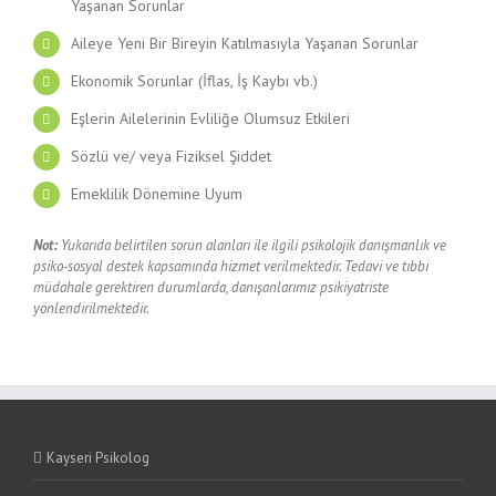
Yaşanan Sorunlar
Aileye Yeni Bir Bireyin Katılmasıyla Yaşanan Sorunlar
Ekonomik Sorunlar (İflas, İş Kaybı vb.)
Eşlerin Ailelerinin Evliliğe Olumsuz Etkileri
Sözlü ve/ veya Fiziksel Şiddet
Emeklilik Dönemine Uyum
Not:
Yukarıda belirtilen sorun alanları ile ilgili psikolojik danışmanlık ve
psiko-sosyal destek kapsamında hizmet verilmektedir. Tedavi ve tıbbi
müdahale gerektiren durumlarda, danışanlarımız psikiyatriste
yönlendirilmektedir.
Kayseri Psikolog