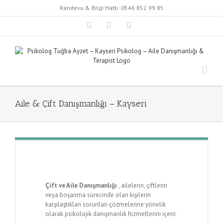
Skip
Randevu & Bilgi Hattı:
0546 852 99 85
to
content
Instagram
Facebook
Twitter
Aile & Çift Danışmanlığı – Kayseri
Çift ve Aile Danışmanlığı
, ailelerin, çiftlerin
veya boşanma sürecinde olan kişilerin
karşılaştıkları sorunları çözmelerine yönelik
olarak psikolojik danışmanlık hizmetlerini içerir.