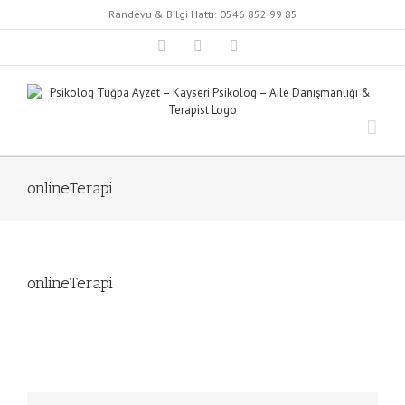
Skip
Randevu & Bilgi Hattı:
0546 852 99 85
to
content
Instagram
Facebook
Twitter
onlineTerapi
onlineTerapi