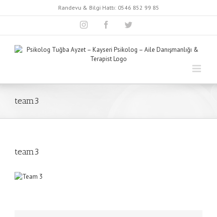
Skip
Randevu & Bilgi Hattı:
0546 852 99 85
to
content
Instagram
Facebook
Twitter
team3
team3