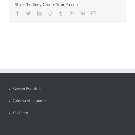
Share This Story, Choose Your Platform!
Facebook
Twitter
LinkedIn
Reddit
Tumblr
Pinterest
Vk
Email
Kayseri Psikolog
Çalışma Alanlarımız
Yazılarım