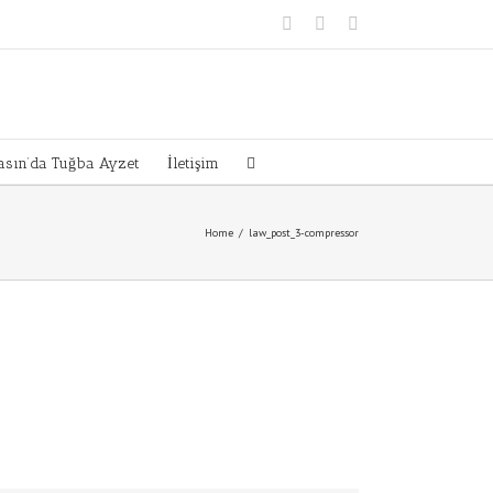
Instagram
Facebook
Twitter
sın’da Tuğba Ayzet
İletişim
Home
/
law_post_3-compressor