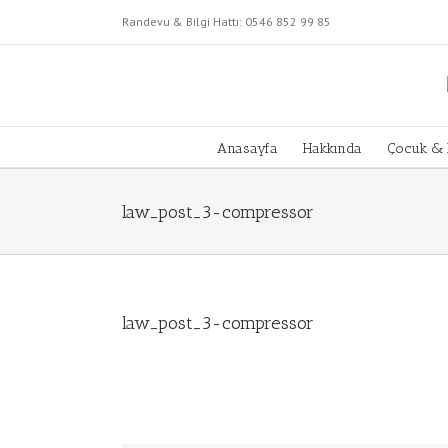
Skip
Randevu & Bilgi Hattı:
0546 852 99 85
to
content
Anasayfa
Hakkında
Çocuk & 
law_post_3-compressor
law_post_3-compressor